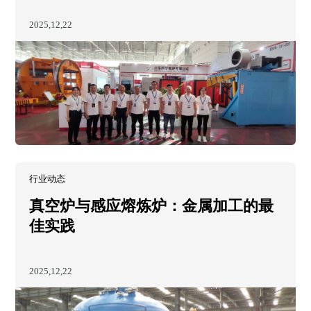
2025,12,22
行业动态
真空炉与感应熔炼炉：金属加工的最
佳实践
2025,12,22