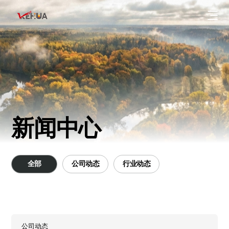
串联谐振节能感应电源
新闻中心
IGBT中频电源
公司动态
KGPS高压可控硅感应电源
行业动态
全部
公司动态
行业动态
KGPS12脉双整流感应电源
认证证书
节能感应熔炼炉
专利证书
公司简介
节能感应加热炉
服务案例
公司动态