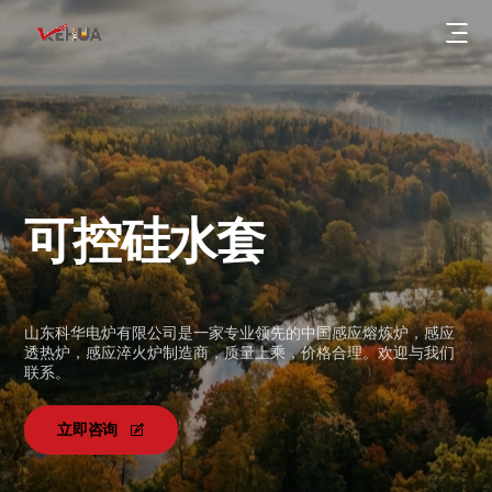
可控硅水套
串联谐振节能感应电源
IGBT中频电源
公司动态
KGPS高压可控硅感应电源
山东科华电炉有限公司是一家专业领先的中国感应熔炼炉，感应
行业动态
透热炉，感应淬火炉制造商，质量上乘，价格合理。欢迎与我们
KGPS12脉双整流感应电源
认证证书
联系。
节能感应熔炼炉
专利证书
立即咨询
公司简介
节能感应加热炉
服务案例