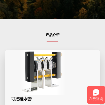
真空感应熔炼炉
联系我们
工业电炉
数控淬火机床
内循环闭式冷却设备
产品介绍
各种配件
可控硅水套
在线咨询