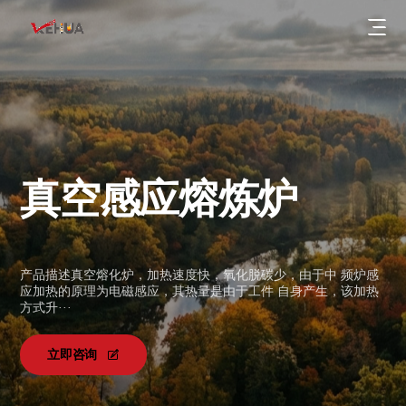
真空感应熔炼炉
串联谐振节能感应电源
IGBT中频电源
公司动态
KGPS高压可控硅感应电源
产品描述真空熔化炉，加热速度快，氧化脱碳少，由于中 频炉感
行业动态
应加热的原理为电磁感应，其热量是由于工件 自身产生，该加热
KGPS12脉双整流感应电源
认证证书
方式升···
节能感应熔炼炉
专利证书
立即咨询
公司简介
节能感应加热炉
服务案例