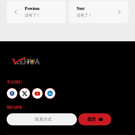
Previous
Next
没有了！
没有了！
关注我们：
预约咨询：
提交