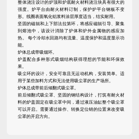
整体浇注设计的炉顶和炉底耐火材料浇注块具有很大的
强度。炉平台由耐火材料订制，保护炉平台钢板不变
形。线圈表面氧化铝浆料涂层厚度适当，结实耐用。
坚固的磁轭和上下部法拉第环，将感应磁轭引导、聚集
到熔池中，该设计消除了炉体和炉外金属物的感应加
热。 每个冷却水回路均有流量、温度保护和温度显示功
能。
炉体总成带吸烟环。
炉盖配合多种形式吸烟结构获得理想的节能和环保效
果。
吸尘环的设计，安全可靠且无运动机构，安装简单。适
用于某些加料方式和无法使用吸尘罩的生产场所。
炉体总成带前后倾翻式吸尘罩。
前后倾翻式吸尘罩、坚固的钢结构设计，打筑有耐火材
料的炉盖固定在吸尘罩中间，通过液压油缸整个吸尘罩
可以开启。需要通过操作、转换定位销的位置来改变吸
尘罩的开启方向。