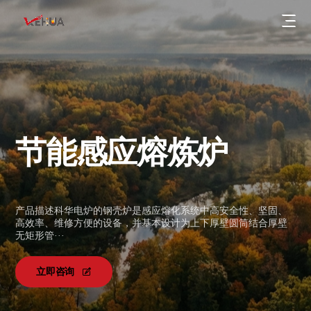
节能感应熔炼炉
串联谐振节能感应电源
IGBT中频电源
公司动态
KGPS高压可控硅感应电源
产品描述科华电炉的钢壳炉是感应熔化系统中高安全性、坚固、
行业动态
高效率、维修方便的设备，并基本设计为上下厚壁圆筒结合厚壁
KGPS12脉双整流感应电源
认证证书
无矩形管···
节能感应熔炼炉
专利证书
立即咨询
公司简介
节能感应加热炉
服务案例